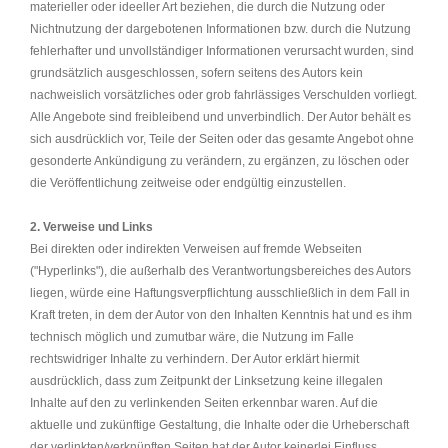
materieller oder ideeller Art beziehen, die durch die Nutzung oder
Nichtnutzung der dargebotenen Informationen bzw. durch die Nutzung
fehlerhafter und unvollständiger Informationen verursacht wurden, sind
grundsätzlich ausgeschlossen, sofern seitens des Autors kein
nachweislich vorsätzliches oder grob fahrlässiges Verschulden vorliegt.
Alle Angebote sind freibleibend und unverbindlich. Der Autor behält es
sich ausdrücklich vor, Teile der Seiten oder das gesamte Angebot ohne
gesonderte Ankündigung zu verändern, zu ergänzen, zu löschen oder
die Veröffentlichung zeitweise oder endgültig einzustellen.
2. Verweise und Links
Bei direkten oder indirekten Verweisen auf fremde Webseiten
("Hyperlinks"), die außerhalb des Verantwortungsbereiches des Autors
liegen, würde eine Haftungsverpflichtung ausschließlich in dem Fall in
Kraft treten, in dem der Autor von den Inhalten Kenntnis hat und es ihm
technisch möglich und zumutbar wäre, die Nutzung im Falle
rechtswidriger Inhalte zu verhindern. Der Autor erklärt hiermit
ausdrücklich, dass zum Zeitpunkt der Linksetzung keine illegalen
Inhalte auf den zu verlinkenden Seiten erkennbar waren. Auf die
aktuelle und zukünftige Gestaltung, die Inhalte oder die Urheberschaft
der verlinkten/verknüpften Seiten hat der Autor keinerlei Einfluss.