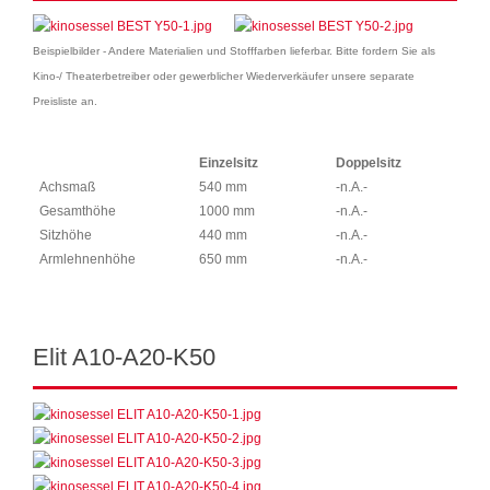
Beispielbilder - Andere Materialien und Stofffarben lieferbar. Bitte fordern Sie als
Kino-/ Theaterbetreiber oder gewerblicher Wiederverkäufer unsere separate
Preisliste an.
Einzelsitz
Doppelsitz
Achsmaß
540 mm
-n.A.-
Gesamthöhe
1000 mm
-n.A.-
Sitzhöhe
440 mm
-n.A.-
Armlehnenhöhe
650 mm
-n.A.-
Elit A10-A20-K50