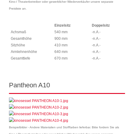
Kino-/ Theaterbetreiber oder gewerblicher Wiederverkäufer unsere separate
Preisliste an.
Einzelsitz
Doppelsitz
Achsmaß
540 mm
-n.A.-
Gesamthöhe
900 mm
-n.A.-
Sitzhöhe
410 mm
-n.A.-
Armlehnenhöhe
640 mm
-n.A.-
Gesamttiefe
670 mm
-n.A.-
Pantheon A10
Beispielbilder - Andere Materialien und Stofffarben lieferbar. Bitte fordern Sie als