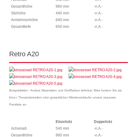
Gesamthöhe
960 mm
-n.A.-
Sitzhöhe
440 mm
-n.A.-
Armlehnenhöhe
640 mm
-n.A.-
Gesamttiefe
650 mm
-n.A.-
Retro A20
Beispielbilder - Andere Materialien und Stofffarben lieferbar. Bitte fordern Sie als
Kino-/ Theaterbetreiber oder gewerblicher Wiederverkäufer unsere separate
Preisliste an.
Einzelsitz
Doppelsitz
Achsmaß
540 mm
-n.A.-
Gesamthöhe
960 mm
-n.A.-