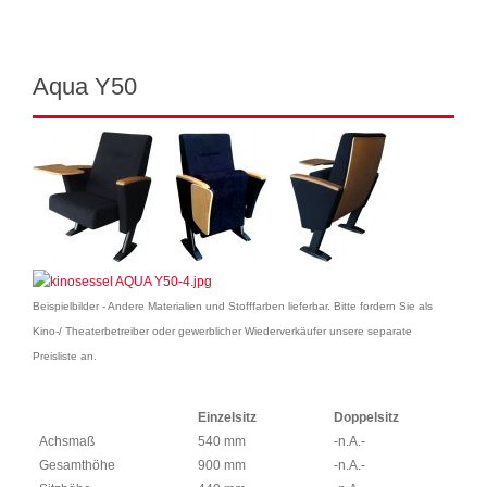
Aqua Y50
Beispielbilder - Andere Materialien und Stofffarben lieferbar. Bitte fordern Sie als
Kino-/ Theaterbetreiber oder gewerblicher Wiederverkäufer unsere separate
Preisliste an.
Einzelsitz
Doppelsitz
Achsmaß
540 mm
-n.A.-
Gesamthöhe
900 mm
-n.A.-