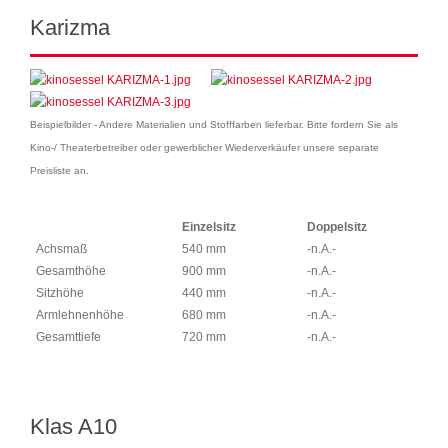
Karizma
Beispielbilder - Andere Materialien und Stofffarben lieferbar. Bitte fordern Sie als
Kino-/ Theaterbetreiber oder gewerblicher Wiederverkäufer unsere separate
Preisliste an.
Einzelsitz
Doppelsitz
Achsmaß
540 mm
-n.A.-
Gesamthöhe
900 mm
-n.A.-
Sitzhöhe
440 mm
-n.A.-
Armlehnenhöhe
680 mm
-n.A.-
Gesamttiefe
720 mm
-n.A.-
Klas A10