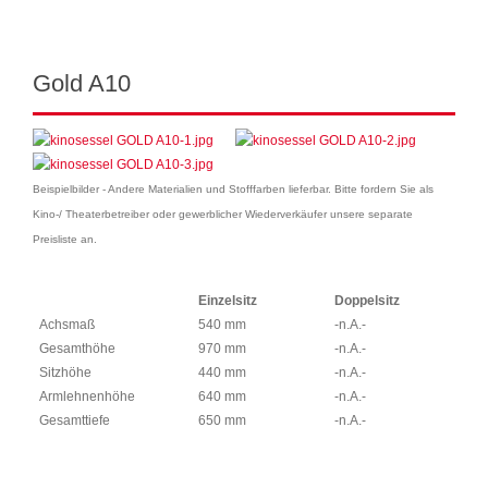
Gold A10
Beispielbilder - Andere Materialien und Stofffarben lieferbar. Bitte fordern Sie als
Kino-/ Theaterbetreiber oder gewerblicher Wiederverkäufer unsere separate
Preisliste an.
Einzelsitz
Doppelsitz
Achsmaß
540 mm
-n.A.-
Gesamthöhe
970 mm
-n.A.-
Sitzhöhe
440 mm
-n.A.-
Armlehnenhöhe
640 mm
-n.A.-
Gesamttiefe
650 mm
-n.A.-