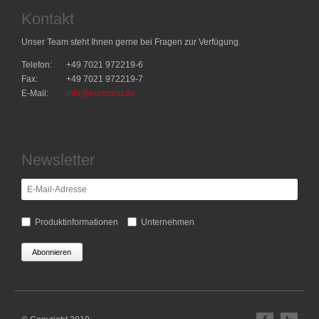
Kontakt
Unser Team steht Ihnen gerne bei Fragen zur Verfügung.
Telefon:
+49 7021 972219-6
Fax:
+49 7021 972219-7
E-Mail:
info@euroseat.de
Newsletter
E-
Vertei
Mail-
Adresse
Produktinformationen
Unternehmen