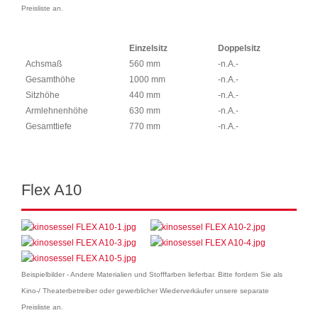
Preisliste an.
Einzelsitz
Doppelsitz
Achsmaß
560 mm
-n.A.-
Gesamthöhe
1000 mm
-n.A.-
Sitzhöhe
440 mm
-n.A.-
Armlehnenhöhe
630 mm
-n.A.-
Gesamttiefe
770 mm
-n.A.-
Flex A10
Beispielbilder - Andere Materialien und Stofffarben lieferbar. Bitte fordern Sie als
Kino-/ Theaterbetreiber oder gewerblicher Wiederverkäufer unsere separate
Preisliste an.