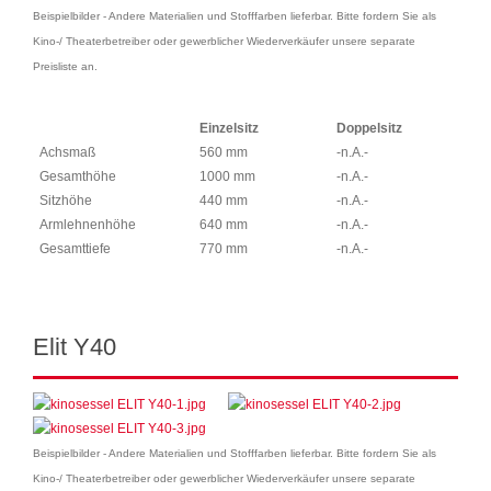
Beispielbilder - Andere Materialien und Stofffarben lieferbar. Bitte fordern Sie als
Kino-/ Theaterbetreiber oder gewerblicher Wiederverkäufer unsere separate
Preisliste an.
Einzelsitz
Doppelsitz
Achsmaß
560 mm
-n.A.-
Gesamthöhe
1000 mm
-n.A.-
Sitzhöhe
440 mm
-n.A.-
Armlehnenhöhe
640 mm
-n.A.-
Gesamttiefe
770 mm
-n.A.-
Elit Y40
Beispielbilder - Andere Materialien und Stofffarben lieferbar. Bitte fordern Sie als
Kino-/ Theaterbetreiber oder gewerblicher Wiederverkäufer unsere separate