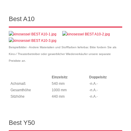
Best A10
Beispielbilder - Andere Materialien und Stofffarben lieferbar. Bitte fordern Sie als
Kino-/ Theaterbetreiber oder gewerblicher Wiederverkäufer unsere separate
Preisliste an.
Einzelsitz
Doppelsitz
Achsmaß
540 mm
-n.A.-
Gesamthöhe
1000 mm
-n.A.-
Sitzhöhe
440 mm
-n.A.-
Best Y50