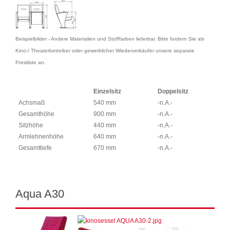
Beispielbilder - Andere Materialien und Stofffarben lieferbar. Bitte fordern Sie als
Kino-/ Theaterbetreiber oder gewerblicher Wiederverkäufer unsere separate
Preisliste an.
Einzelsitz
Doppelsitz
Achsmaß
540 mm
-n.A.-
Gesamthöhe
900 mm
-n.A.-
Sitzhöhe
440 mm
-n.A.-
Armlehnenhöhe
640 mm
-n.A.-
Gesamttiefe
670 mm
-n.A.-
Aqua A30