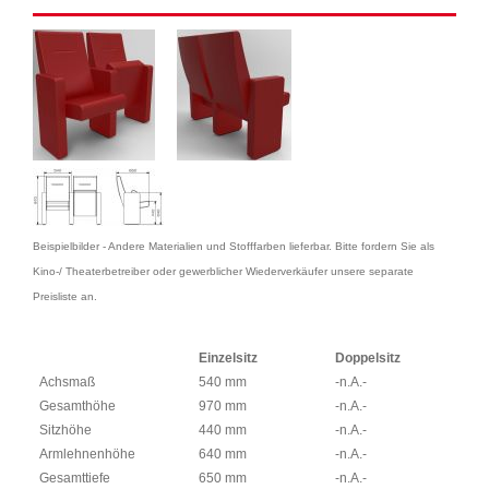
Beispielbilder - Andere Materialien und Stofffarben lieferbar. Bitte fordern Sie als
Kino-/ Theaterbetreiber oder gewerblicher Wiederverkäufer unsere separate
Preisliste an.
Einzelsitz
Doppelsitz
Achsmaß
540 mm
-n.A.-
Gesamthöhe
970 mm
-n.A.-
Sitzhöhe
440 mm
-n.A.-
Armlehnenhöhe
640 mm
-n.A.-
Gesamttiefe
650 mm
-n.A.-