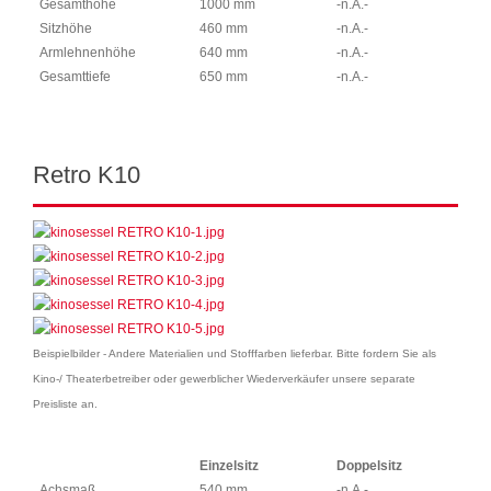
Gesamthöhe
1000 mm
-n.A.-
Sitzhöhe
460 mm
-n.A.-
Armlehnenhöhe
640 mm
-n.A.-
Gesamttiefe
650 mm
-n.A.-
Retro K10
Beispielbilder - Andere Materialien und Stofffarben lieferbar. Bitte fordern Sie als
Kino-/ Theaterbetreiber oder gewerblicher Wiederverkäufer unsere separate
Preisliste an.
Einzelsitz
Doppelsitz
Achsmaß
540 mm
-n.A.-