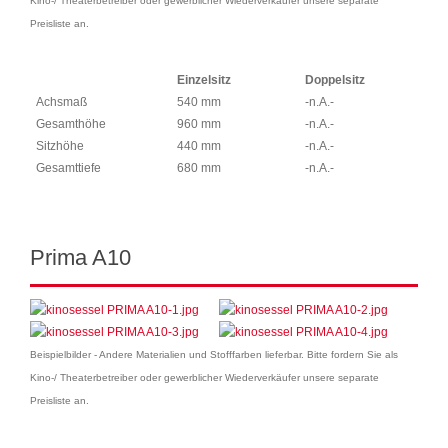
Kino-/ Theaterbetreiber oder gewerblicher Wiederverkäufer unsere separate
Preisliste an.
Einzelsitz
Doppelsitz
Achsmaß
540 mm
-n.A.-
Gesamthöhe
960 mm
-n.A.-
Sitzhöhe
440 mm
-n.A.-
Gesamttiefe
680 mm
-n.A.-
Prima A10
Beispielbilder - Andere Materialien und Stofffarben lieferbar. Bitte fordern Sie als
Kino-/ Theaterbetreiber oder gewerblicher Wiederverkäufer unsere separate
Preisliste an.