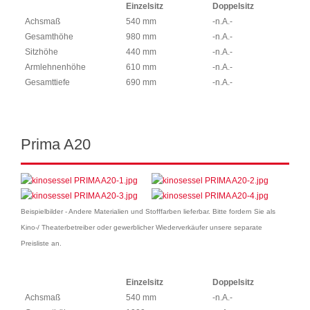
Einzelsitz
Doppelsitz
Achsmaß
540 mm
-n.A.-
Gesamthöhe
980 mm
-n.A.-
Sitzhöhe
440 mm
-n.A.-
Armlehnenhöhe
610 mm
-n.A.-
Gesamttiefe
690 mm
-n.A.-
Prima A20
Beispielbilder - Andere Materialien und Stofffarben lieferbar. Bitte fordern Sie als
Kino-/ Theaterbetreiber oder gewerblicher Wiederverkäufer unsere separate
Preisliste an.
Einzelsitz
Doppelsitz
Achsmaß
540 mm
-n.A.-