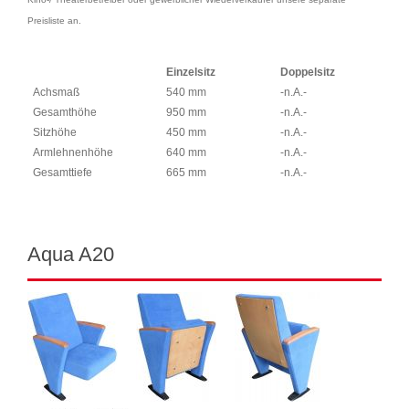
Preisliste an.
Einzelsitz
Doppelsitz
Achsmaß
540 mm
-n.A.-
Gesamthöhe
950 mm
-n.A.-
Sitzhöhe
450 mm
-n.A.-
Armlehnenhöhe
640 mm
-n.A.-
Gesamttiefe
665 mm
-n.A.-
Aqua A20