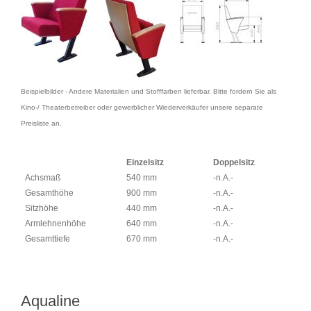
Beispielbilder - Andere Materialien und Stofffarben lieferbar. Bitte fordern Sie als
Kino-/ Theaterbetreiber oder gewerblicher Wiederverkäufer unsere separate
Preisliste an.
Einzelsitz
Doppelsitz
Achsmaß
540 mm
-n.A.-
Gesamthöhe
900 mm
-n.A.-
Sitzhöhe
440 mm
-n.A.-
Armlehnenhöhe
640 mm
-n.A.-
Gesamttiefe
670 mm
-n.A.-
Aqualine