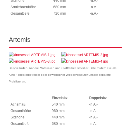
Sitzhöhe
440 mm
-n.A.-
Armlehnenhöhe
680 mm
-n.A.-
Gesamttiefe
720 mm
-n.A.-
Artemis
Beispielbilder - Andere Materialien und Stofffarben lieferbar. Bitte fordern Sie als
Kino-/ Theaterbetreiber oder gewerblicher Wiederverkäufer unsere separate
Preisliste an.
Einzelsitz
Doppelsitz
Achsmaß
540 mm
-n.A.-
Gesamthöhe
960 mm
-n.A.-
Sitzhöhe
440 mm
-n.A.-
Gesamttiefe
680 mm
-n.A.-