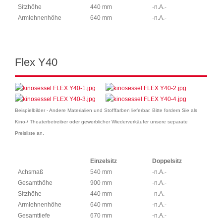
Sitzhöhe
440 mm
-n.A.-
Armlehnenhöhe
640 mm
-n.A.-
Flex Y40
Beispielbilder - Andere Materialien und Stofffarben lieferbar. Bitte fordern Sie als
Kino-/ Theaterbetreiber oder gewerblicher Wiederverkäufer unsere separate
Preisliste an.
Einzelsitz
Doppelsitz
Achsmaß
540 mm
-n.A.-
Gesamthöhe
900 mm
-n.A.-
Sitzhöhe
440 mm
-n.A.-
Armlehnenhöhe
640 mm
-n.A.-
Gesamttiefe
670 mm
-n.A.-