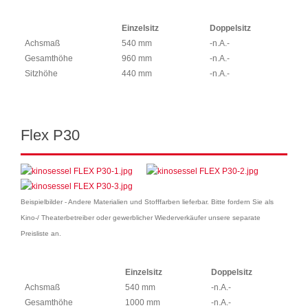
Einzelsitz
Doppelsitz
Achsmaß
540 mm
-n.A.-
Gesamthöhe
960 mm
-n.A.-
Sitzhöhe
440 mm
-n.A.-
Flex P30
Beispielbilder - Andere Materialien und Stofffarben lieferbar. Bitte fordern Sie als
Kino-/ Theaterbetreiber oder gewerblicher Wiederverkäufer unsere separate
Preisliste an.
Einzelsitz
Doppelsitz
Achsmaß
540 mm
-n.A.-
Gesamthöhe
1000 mm
-n.A.-