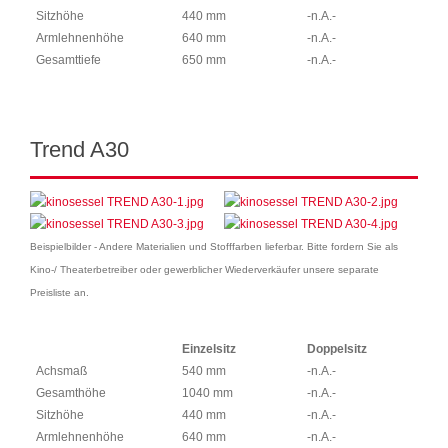
Sitzhöhe
440 mm
-n.A.-
Armlehnenhöhe
640 mm
-n.A.-
Gesamttiefe
650 mm
-n.A.-
Trend A30
Beispielbilder - Andere Materialien und Stofffarben lieferbar. Bitte fordern Sie als
Kino-/ Theaterbetreiber oder gewerblicher Wiederverkäufer unsere separate
Preisliste an.
Einzelsitz
Doppelsitz
Achsmaß
540 mm
-n.A.-
Gesamthöhe
1040 mm
-n.A.-
Sitzhöhe
440 mm
-n.A.-
Armlehnenhöhe
640 mm
-n.A.-