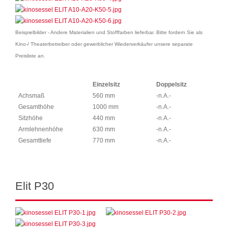
Beispielbilder - Andere Materialien und Stofffarben lieferbar. Bitte fordern Sie als
Kino-/ Theaterbetreiber oder gewerblicher Wiederverkäufer unsere separate
Preisliste an.
Einzelsitz
Doppelsitz
Achsmaß
560 mm
-n.A.-
Gesamthöhe
1000 mm
-n.A.-
Sitzhöhe
440 mm
-n.A.-
Armlehnenhöhe
630 mm
-n.A.-
Gesamttiefe
770 mm
-n.A.-
Elit P30