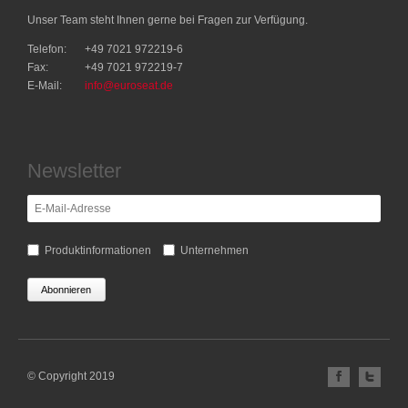
Unser Team steht Ihnen gerne bei Fragen zur Verfügung.
Telefon:
+49 7021 972219-6
Fax:
+49 7021 972219-7
E-Mail:
info@euroseat.de
Newsletter
E-
Vertei
Mail-
Adresse
Produktinformationen
Unternehmen
© Copyright 2019